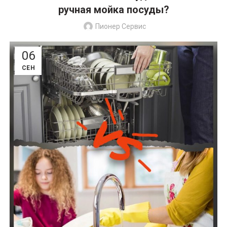
ручная мойка посуды?
Пионер Сервис
06
СЕН