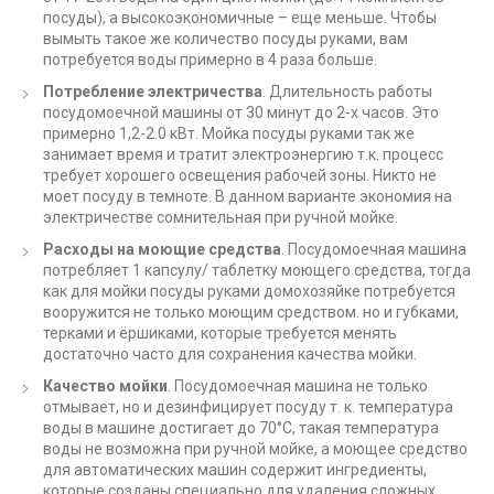
посуды), а высокоэкономичные – еще меньше. Чтобы
вымыть такое же количество посуды руками, вам
потребуется воды примерно в 4 раза больше.
Потребление электричества
. Длительность работы
посудомоечной машины от 30 минут до 2-х часов. Это
примерно 1,2-2.0 кВт. Мойка посуды руками так же
занимает время и тратит электроэнергию т.к. процесс
требует хорошего освещения рабочей зоны. Никто не
моет посуду в темноте. В данном варианте экономия на
электричестве сомнительная при ручной мойке.
Расходы на моющие средства
. Посудомоечная машина
потребляет 1 капсулу/ таблетку моющего средства, тогда
как для мойки посуды руками домохозяйке потребуется
вооружится не только моющим средством. но и губками,
терками и ёршиками, которые требуется менять
достаточно часто для сохранения качества мойки.
Качество мойки
. Посудомоечная машина не только
отмывает, но и дезинфицирует посуду т. к. температура
воды в машине достигает до 70°C, такая температура
воды не возможна при ручной мойке, а моющее средство
для автоматических машин содержит ингредиенты,
которые созданы специально для удаления сложных