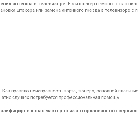
ения антенны в телевизоре.
Если штекер немного отклонилс
тановка штекера или замена антенного гнезда в телевизоре с
.
Как правило неисправность порта
,
тюнера, основной платы м
В этих случаях потребуется профессиональная помощь.
валифицированных мастеров из авторизованного сервисн